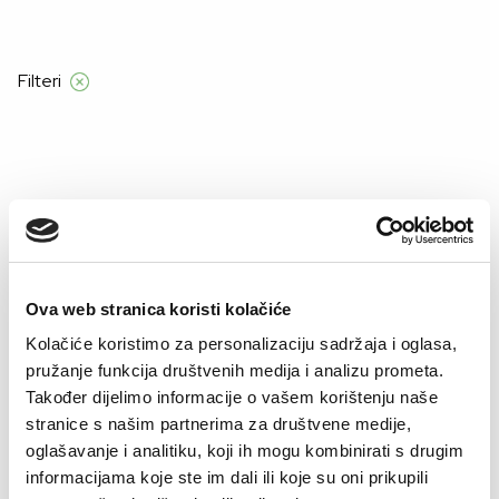
d 55 €
Filteri
Početna
Product Veličine za djecu
10
10
Ova web stranica koristi kolačiće
Kolačiće koristimo za personalizaciju sadržaja i oglasa,
–51%
pružanje funkcija društvenih medija i analizu prometa.
Također dijelimo informacije o vašem korištenju naše
stranice s našim partnerima za društvene medije,
oglašavanje i analitiku, koji ih mogu kombinirati s drugim
informacijama koje ste im dali ili koje su oni prikupili