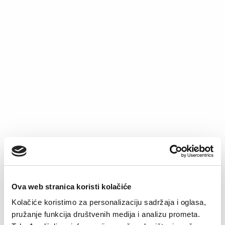
Seamless top axel
€
19.36
Čarape Lukas
€
5.90
Ova web stranica koristi kolačiće
Kolačiće koristimo za personalizaciju sadržaja i oglasa,
pružanje funkcija društvenih medija i analizu prometa.