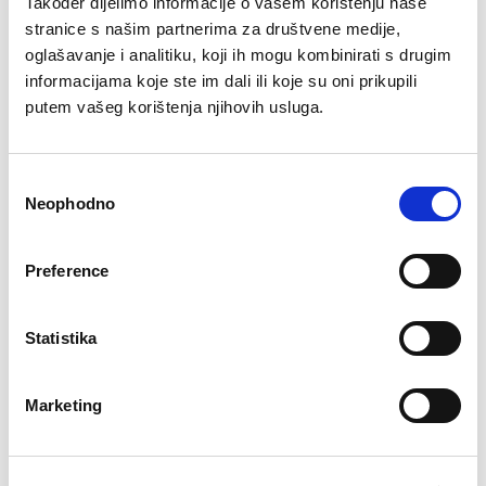
Također dijelimo informacije o vašem korištenju naše
stranice s našim partnerima za društvene medije,
oglašavanje i analitiku, koji ih mogu kombinirati s drugim
informacijama koje ste im dali ili koje su oni prikupili
Bokserice Roko
putem vašeg korištenja njihovih usluga.
€
12.19
Grudnjak Džana
Consent
€
16.29
Neophodno
Selection
–32%
–41%
Preference
Statistika
Marketing