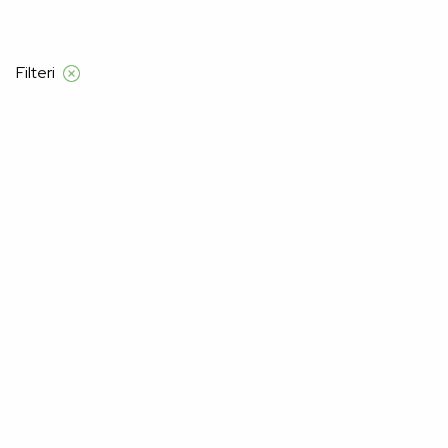
Besplatna dostava samo za narudžbe iznad 55 €
Filteri
Početna
Product Veličine za žene
35-39
35-39
Nažalost, nismo pronašli proizvode za "".
Možda će vam se svidjeti: