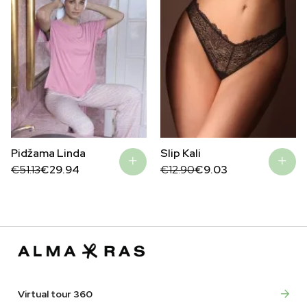
Pidžama Linda
Slip Kali
Original
Current
Original
Current
€
51.13
€
29.94
€
12.90
€
9.03
price
price
price
price
was:
is:
was:
is:
€51.13.
€29.94.
€12.90.
€9.03.
Virtual tour 360