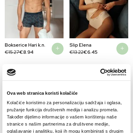
Bokserice Hari k.n.
Slip Elena
Original
Current
Original
Current
€
15.27
€
8.94
€
13.22
€
6.45
price
price
price
price
was:
is:
was:
is:
€15.27.
€8.94.
€13.22.
€6.45.
–32%
–41%
Ova web stranica koristi kolačiće
Kolačiće koristimo za personalizaciju sadržaja i oglasa,
pružanje funkcija društvenih medija i analizu prometa.
Također dijelimo informacije o vašem korištenju naše
stranice s našim partnerima za društvene medije,
oglašavanje i analitiku, koji ih mogu kombinirati s drugim