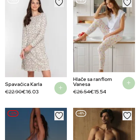
–32%
–41%
Hlače sa ranflom
Spavaćica Karla
Vanesa
Original
Current
Original
Current
€
22.90
€
16.03
€
26.54
€
15.54
price
price
price
price
was:
is:
was:
is:
€22.90.
€16.03.
€26.54.
€15.54.
–51%
–41%