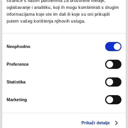
stranice s našim partnerima za društvene medije,
oglašavanje i analitiku, koji ih mogu kombinirati s drugim
informacijama koje ste im dali ili koje su oni prikupili
putem vašeg korištenja njihovih usluga.
Top Dalija
Hlače Dalal
Original
Current
Original
Current
€
25.51
€
14.94
€
46.00
€
31.43
price
price
price
price
was:
is:
was:
is:
Consent
€25.51.
€14.94.
€46.00.
€31.43.
Neophodno
Selection
–32%
Preference
Statistika
Marketing
Dukserica s
Prikaži detalje
kapuljačom Lea