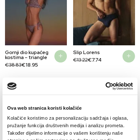
Gornji dio kupaćeg
Slip Lorens
kostima – triangle
Original
Current
€
13.22
€
7.74
Original
Current
price
price
€
38.83
€
18.95
price
price
was:
is:
was:
is:
€13.22.
€7.74.
€38.83.
€18.95.
–41%
–32%
Ova web stranica koristi kolačiće
Kolačiće koristimo za personalizaciju sadržaja i oglasa,
pružanje funkcija društvenih medija i analizu prometa.
Također dijelimo informacije o vašem korištenju naše