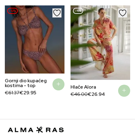
€40.88.
€19.95.
–51%
–41%
Gornji dio kupaćeg
kostima - top
Hlače Alora
Original
Current
€
61.37
€
29.95
Original
Current
€
46.00
€
26.94
price
price
price
price
was:
is:
was:
is:
€61.37.
€29.95.
€46.00.
€26.94.