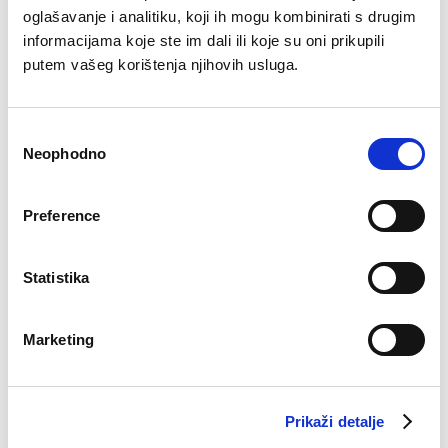
oglašavanje i analitiku, koji ih mogu kombinirati s drugim
informacijama koje ste im dali ili koje su oni prikupili
putem vašeg korištenja njihovih usluga.
Bluza Monika
Pidžama Evan
Consent
Original
Current
€
46.00
€
26.94
€
44.90
price
price
Neophodno
Selection
was:
is:
€46.00.
€26.94.
Preference
Statistika
Marketing
Prikaži detalje