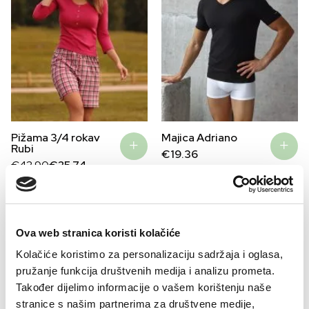
Pižama 3/4 rokav
Majica Adriano
Rubi
€
19.36
Original
Current
€
42.90
€
25.74
price
price
was:
is:
€42.90.
€25.74.
–41%
Ova web stranica koristi kolačiće
Kolačiće koristimo za personalizaciju sadržaja i oglasa,
pružanje funkcija društvenih medija i analizu prometa.
Također dijelimo informacije o vašem korištenju naše
stranice s našim partnerima za društvene medije,