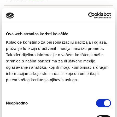
price
price
was:
is:
Šifra artikla: SLO-GD11812-000
€46.00.
€26.94.
COLOR
- DEZEN ELEGANTNO CVIJEĆE
Ova web stranica koristi kolačiće
Kolačiće koristimo za personalizaciju sadržaja i oglasa,
VELIČINE ZA ŽENE
pružanje funkcija društvenih medija i analizu prometa.
36
38
40
42
44
Također dijelimo informacije o vašem korištenju naše
stranice s našim partnerima za društvene medije,
-
+
DODAJTE U KORPU
oglašavanje i analitiku, koji ih mogu kombinirati s drugim
informacijama koje ste im dali ili koje su oni prikupili
putem vašeg korištenja njihovih usluga.
Viskoza 100%
Consent
Neophodno
Selection
Besplatan
Isporuka 48
Više opcija
Sigurno
Brzo, lako,
Bre
povrat
sati
plaćanja
plaćanje
gotovo!
pošt