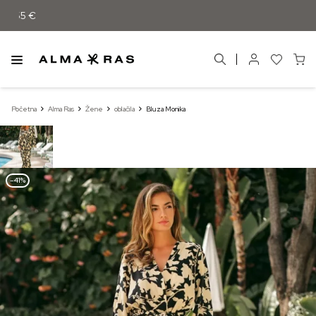
d 55 €
Početna
Alma Ras
Žene
oblačila
Bluza Monika
–41%