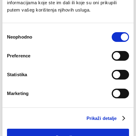
informacijama koje ste im dali ili koje su oni prikupili
putem vašeg korištenja njihovih usluga.
Pidžama Lorens
Top Sara
€
49.90
€
12.19
Consent
Neophodno
Selection
Preference
Statistika
Marketing
Prikaži detalje
Seamless brazilke
Pidžama Sofia
€
9.12
€
19.90