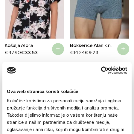
Košulja Alora
Bokserice Alan k.n.
Original
Current
Original
Current
€
47.90
€
33.53
€
14.24
€
9.73
price
price
price
price
was:
is:
was:
is:
€47.90.
€33.53.
€14.24.
€9.73.
Ova web stranica koristi kolačiće
Kolačiće koristimo za personalizaciju sadržaja i oglasa,
pružanje funkcija društvenih medija i analizu prometa.
Također dijelimo informacije o vašem korištenju naše
stranice s našim partnerima za društvene medije,
oglašavanje i analitiku, koji ih mogu kombinirati s drugim