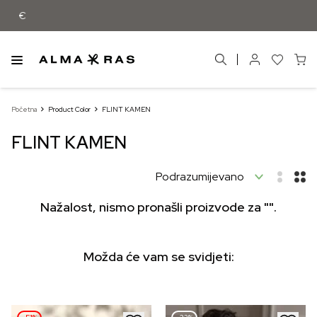
Besplatna dostava samo za narudžbe iz
Početna
Product Color
FLINT KAMEN
FLINT KAMEN
Nažalost, nismo pronašli proizvode za "".
Možda će vam se svidjeti: