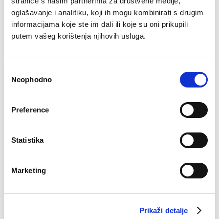
stranice s našim partnerima za društvene medije,
oglašavanje i analitiku, koji ih mogu kombinirati s drugim
informacijama koje ste im dali ili koje su oni prikupili
putem vašeg korištenja njihovih usluga.
Pidžama Alan
Bokserice Dino
Original
Current
€
49.08
€
33.53
€
12.19
price
price
Consent
was:
is:
Neophodno
Selection
€49.08.
€33.53.
–22%
Preference
Statistika
Marketing
Prikaži detalje
Šorc Adam