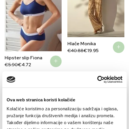
Hlače Monika
Original
Current
€
40.88
€
19.95
price
price
Hipster slip Fiona
was:
is:
€40.88.
€19.95.
Original
Current
€
5.90
€
4.72
price
price
was:
is:
€5.90.
€4.72.
–32%
Ova web stranica koristi kolačiće
Kolačiće koristimo za personalizaciju sadržaja i oglasa,
pružanje funkcija društvenih medija i analizu prometa.
Također dijelimo informacije o vašem korištenju naše