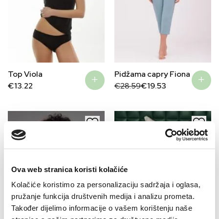
Top Viola
Pidžama capry Fiona
Original
Current
€
13.22
€
28.59
€
19.53
price
price
was:
is:
€28.59.
€19.53.
Ova web stranica koristi kolačiće
Kolačiće koristimo za personalizaciju sadržaja i oglasa,
pružanje funkcija društvenih medija i analizu prometa.
Također dijelimo informacije o vašem korištenju naše