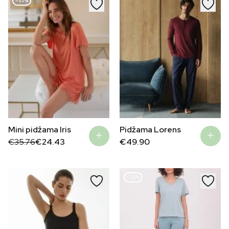
–32%
Mini pidžama Iris
Pidžama Lorens
Original
Current
€
35.76
€
24.43
€
49.90
price
price
was:
is:
€35.76.
€24.43.
–32%