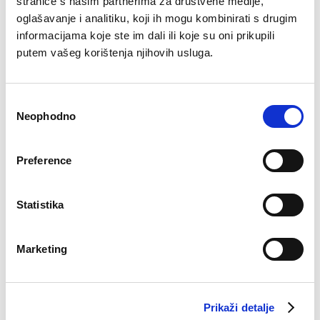
stranice s našim partnerima za društvene medije,
oglašavanje i analitiku, koji ih mogu kombinirati s drugim
Pidžama Evan
informacijama koje ste im dali ili koje su oni prikupili
€
44.90
putem vašeg korištenja njihovih usluga.
Slip bez rubova
€
8.09
Consent
Neophodno
Selection
–32%
–41%
Preference
Statistika
Marketing
Prikaži detalje
Bokserice David k.n.
Majica Oskar