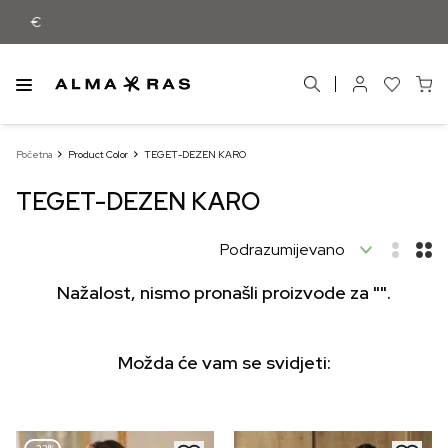
 55 €
Početna
Product Color
TEGET-DEZEN KARO
TEGET-DEZEN KARO
Nažalost, nismo pronašli proizvode za "".
Možda će vam se svidjeti: