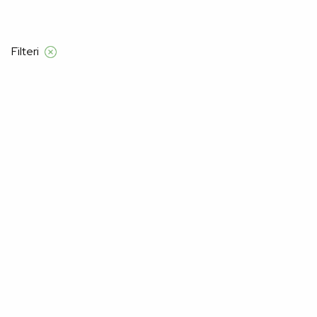
Besplatna dostava samo za narudžbe izn
Filteri
Početna
Manners
Moški
kolekcija
Kolekcija
–32%
–32%