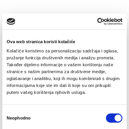
–32%
–22%
Ova web stranica koristi kolačiće
Kolačiće koristimo za personalizaciju sadržaja i oglasa,
pružanje funkcija društvenih medija i analizu prometa.
Također dijelimo informacije o vašem korištenju naše
stranice s našim partnerima za društvene medije,
Majica Oskar
Dukserica s
kapuljačom Adam
oglašavanje i analitiku, koji ih mogu kombinirati s drugim
Original
Current
€
25.51
€
17.43
price
price
Original
Current
€
56.25
€
43.92
informacijama koje ste im dali ili koje su oni prikupili
was:
is:
price
price
putem vašeg korištenja njihovih usluga.
€25.51.
€17.43.
was:
is:
€56.25.
€43.92.
–22%
–22%
Consent
Neophodno
Selection