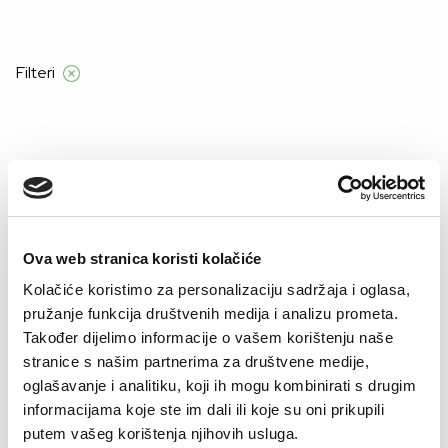
d 55 €
Filteri
Početna
Manners
Moški
ogrinjalo
Ogrinjalo
Ova web stranica koristi kolačiće
Kolačiće koristimo za personalizaciju sadržaja i oglasa,
–32%
pružanje funkcija društvenih medija i analizu prometa.
Također dijelimo informacije o vašem korištenju naše
stranice s našim partnerima za društvene medije,
oglašavanje i analitiku, koji ih mogu kombinirati s drugim
informacijama koje ste im dali ili koje su oni prikupili
putem vašeg korištenja njihovih usluga.