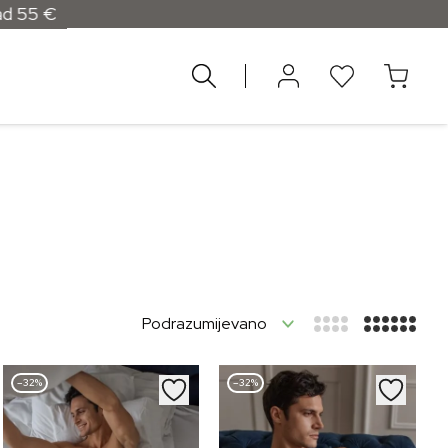
 55 €
–32%
–32%