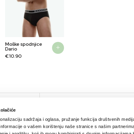
Moške spodnjice
Dario
€
10.90
IRTUAL TOUR
KOMPANIJA
KONTAKTIRAJTE N
kolačiće
O nama
Kontakt
nalizaciju sadržaja i oglasa, pružanje funkcija društvenih medija
Brendovi
Press
 informacije o vašem korištenju naše stranice s našim partnerim
Sustainability
nje i analitiku, koji ih mogu kombinirati s drugim informacijama 