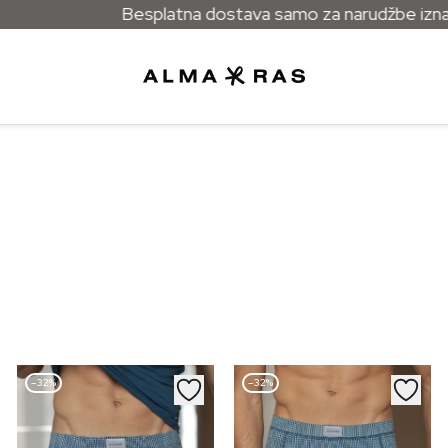
Besplatna dostava samo za narudžbe iznad
–32%
–32%