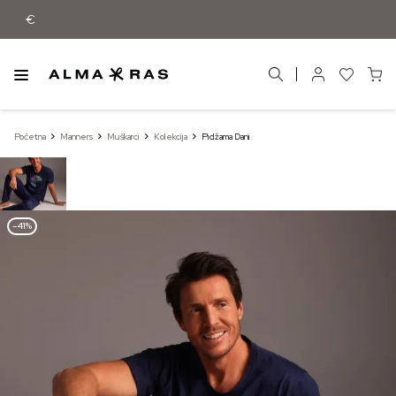
Besplatna dostava samo za narudžbe iz
Početna
Manners
Muškarci
Kolekcija
Pidžama Dani
–41%