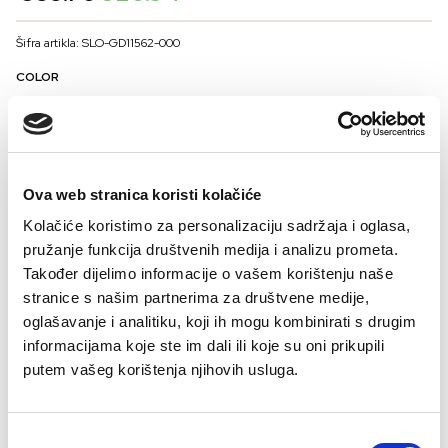
price
price
was:
is:
Šifra artikla: SLO-GD11562-000
€35.76.
€20.94.
COLOR
VELIČINE ZA MUŠKARCE
Ova web stranica koristi kolačiće
50
52
54
56
Kolačiće koristimo za personalizaciju sadržaja i oglasa,
Kalkulator velicine
pružanje funkcija društvenih medija i analizu prometa.
Također dijelimo informacije o vašem korištenju naše
-
+
DODAJTE U KORPU
stranice s našim partnerima za društvene medije,
oglašavanje i analitiku, koji ih mogu kombinirati s drugim
informacijama koje ste im dali ili koje su oni prikupili
Sastav:
putem vašeg korištenja njihovih usluga.
100% pamuk
Consent