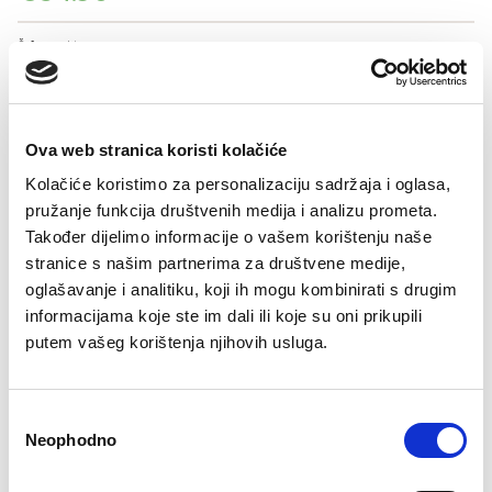
Šifra artikla: SLO-GD12125-000
BOJA
Ova web stranica koristi kolačiće
VELIČNA
Kolačiće koristimo za personalizaciju sadržaja i oglasa,
pružanje funkcija društvenih medija i analizu prometa.
36
38
40
42
44
46
Također dijelimo informacije o vašem korištenju naše
-
+
stranice s našim partnerima za društvene medije,
DODAJTE U KORPU
oglašavanje i analitiku, koji ih mogu kombinirati s drugim
informacijama koje ste im dali ili koje su oni prikupili
putem vašeg korištenja njihovih usluga.
Sestava
Consent
Neophodno
Selection
Besplatan
Isporuka 48
Više opcija
Sigurno
Brzo, lako,
Bre
povrat
sati
plaćanja
plaćanje
gotovo!
pošt