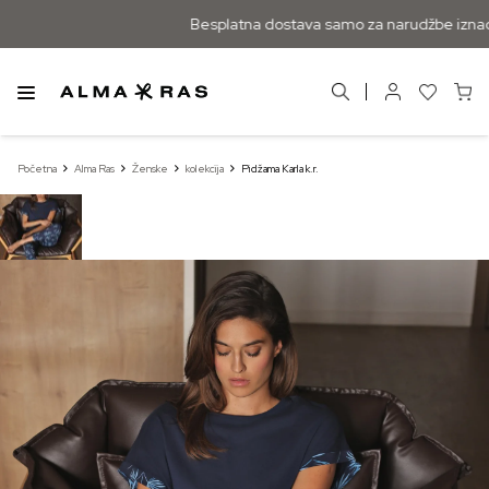
Besplatna dostava samo za narudžbe iznad 
Početna
Alma Ras
Ženske
kolekcija
Pidžama Karla k.r.