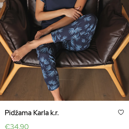
Pidžama Karla k.r.
€
34.90