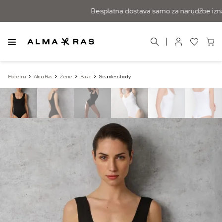
Besplatna dostava samo za narudžbe izna
Početna
Alma Ras
Žene
Basic
Seamless body