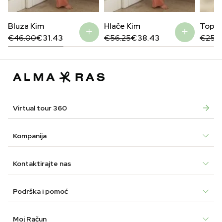
Bluza Kim
Hlače Kim
Top M
Original
Current
Original
Current
Origin
Curre
€
46.00
€
31.43
€
56.25
€
38.43
€
25.5
price
price
price
price
price
price
was:
is:
was:
is:
was:
is:
€46.00.
€31.43.
€56.25.
€38.43.
€25.5
€12.4
Virtual tour 360
Kompanija
Kontaktirajte nas
Podrška i pomoć
Moj Račun