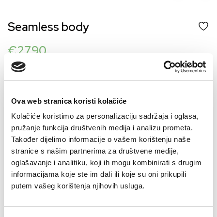
Seamless body
€
27.90
Šifra artikla: SLO-GD09590-000
COLOR
Ova web stranica koristi kolačiće
Kolačiće koristimo za personalizaciju sadržaja i oglasa,
pružanje funkcija društvenih medija i analizu prometa.
VELIČINE ZA ŽENE
Također dijelimo informacije o vašem korištenju naše
36
38
40
42
44
stranice s našim partnerima za društvene medije,
oglašavanje i analitiku, koji ih mogu kombinirati s drugim
Kalkulator velicine
informacijama koje ste im dali ili koje su oni prikupili
putem vašeg korištenja njihovih usluga.
-
+
DODAJTE U KORPU