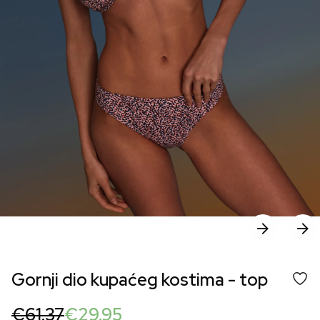
Gornji dio kupaćeg kostima - top
Original
Current
€
61.37
€
29.95