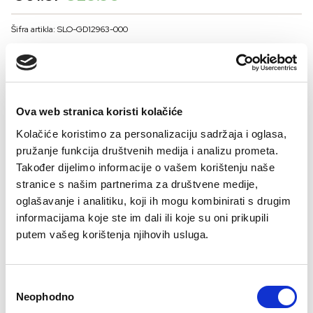
price
price
was:
is:
Šifra artikla: SLO-GD12963-000
€61.37.
€29.95.
BOJA
Ova web stranica koristi kolačiće
VELIČNA
Kolačiće koristimo za personalizaciju sadržaja i oglasa,
38
40
42
44
pružanje funkcija društvenih medija i analizu prometa.
Kalkulator velicine
Također dijelimo informacije o vašem korištenju naše
stranice s našim partnerima za društvene medije,
-
+
oglašavanje i analitiku, koji ih mogu kombinirati s drugim
DODAJTE U KORPU
informacijama koje ste im dali ili koje su oni prikupili
putem vašeg korištenja njihovih usluga.
Sastav:
Consent
Neophodno
Selection