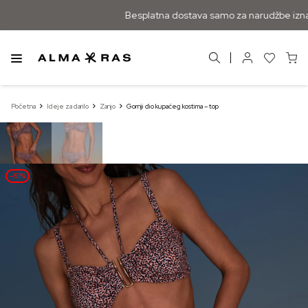
Besplatna dostava samo za narudžbe izna
Početna
Ideje za darilo
Zanjo
Gornji dio kupaćeg kostima – top
–51%