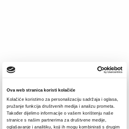
Top Monika
Majica Zaza
Original
Current
€
25.51
€
12.45
€
18.34
price
price
was:
is:
€25.51.
€12.45.
–51%
Ova web stranica koristi kolačiće
Kolačiće koristimo za personalizaciju sadržaja i oglasa,
pružanje funkcija društvenih medija i analizu prometa.
Također dijelimo informacije o vašem korištenju naše
stranice s našim partnerima za društvene medije,
oglašavanje i analitiku, koji ih mogu kombinirati s drugim