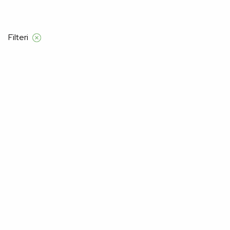
Besplatna dostava samo za narudžbe iz
Filteri
Početna
Product Veličine za djecu
16
16
Nažalost, nismo pronašli proizvode za "".
Možda će vam se svidjeti: