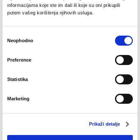
informacijama koje ste im dali ili koje su oni prikupili
putem vašeg korištenja njihovih usluga.
Jednodelni kupaći
Dublji slip Zaza
kostim Barbados
€
10.14
Original
Current
€
71.62
€
34.95
Consent
price
price
Neophodno
Selection
was:
is:
€71.62.
€34.95.
–41%
Preference
Statistika
Marketing
Prikaži detalje
Pidžama Sofia
Bokserice Hari d.n.