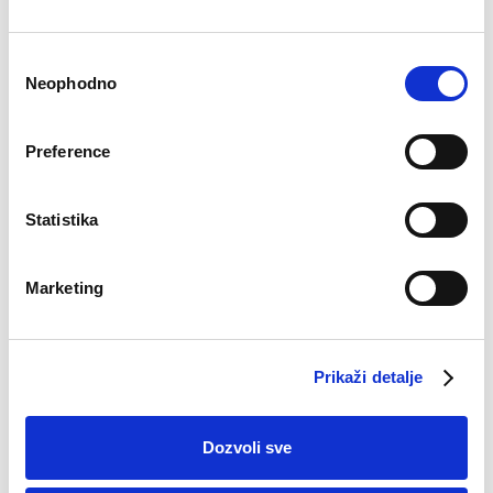
Consent
Neophodno
Selection
Potkošulja Ado 2PAK
€
15.27
Preference
Statistika
Marketing
Virtual tour 360
Prikaži detalje
Kompanija
Dozvoli sve
Kontaktirajte nas