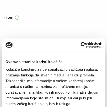
d 55 €
Filteri
Početna
Product Veličine za muškarce
58
58
Ova web stranica koristi kolačiće
Kolačiće koristimo za personalizaciju sadržaja i oglasa,
pružanje funkcija društvenih medija i analizu prometa.
Također dijelimo informacije o vašem korištenju naše
stranice s našim partnerima za društvene medije,
oglašavanje i analitiku, koji ih mogu kombinirati s drugim
informacijama koje ste im dali ili koje su oni prikupili
putem vašeg korištenja njihovih usluga.