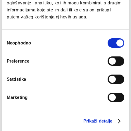
oglašavanje i analitiku, koji ih mogu kombinirati s drugim
informacijama koje ste im dali ili koje su oni prikupili
putem vašeg korištenja njihovih usluga.
Peškir 30X30
Grudnjak Džana
Consent
€
2.97
€
16.29
Neophodno
Selection
Preference
Statistika
Marketing
Prikaži detalje