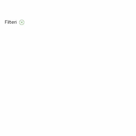
Besplatna dostava samo za narudžbe iz
Filteri
Početna
Product Veličine za žene
85B
85B
Nažalost, nismo pronašli proizvode za "".
Možda će vam se svidjeti: