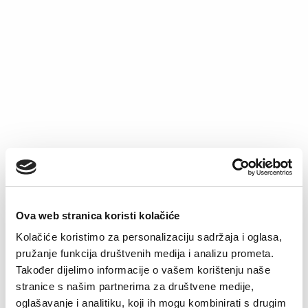
Bokserice Dino
Majica Vanesa
Original
Current
€
12.19
€
20.39
€
11.94
price
price
was:
is:
€20.39.
€11.94.
–32%
Ova web stranica koristi kolačiće
Kolačiće koristimo za personalizaciju sadržaja i oglasa,
pružanje funkcija društvenih medija i analizu prometa.
Također dijelimo informacije o vašem korištenju naše
stranice s našim partnerima za društvene medije,
oglašavanje i analitiku, koji ih mogu kombinirati s drugim