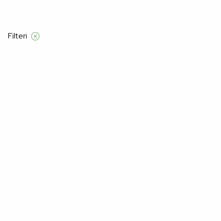
d 55 €
Filteri
Početna
Product Color
CRNA-DEZEN KARO
CRNA-DEZEN KARO
Nažalost, nismo pronašli proizvode za "".
Možda će vam se svidjeti: