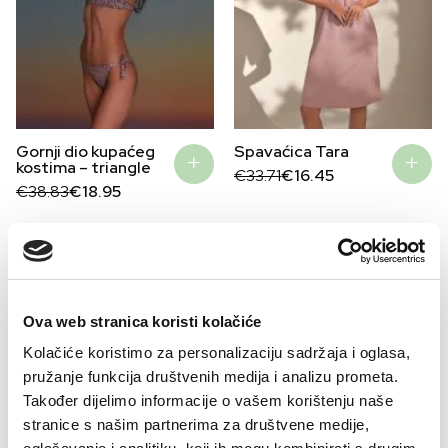
Gornji dio kupaćeg
Spavaćica Tara
kostima – triangle
Original
Current
€
33.71
€
16.45
Original
Current
price
price
€
38.83
€
18.95
price
price
was:
is:
was:
is:
€33.71.
€16.45.
€38.83.
€18.95.
–22%
–22%
Ova web stranica koristi kolačiće
Kolačiće koristimo za personalizaciju sadržaja i oglasa,
pružanje funkcija društvenih medija i analizu prometa.
Također dijelimo informacije o vašem korištenju naše
stranice s našim partnerima za društvene medije,