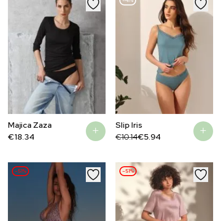
–41%
Slip Iris
Majica Zaza
Original
Current
€
10.14
€
5.94
€
18.34
price
price
was:
is:
€10.14.
€5.94.
–51%
–51%