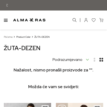
Besplatna dostava samo za narudžbe izn
Početna
Product Color
ŽUTA-DEZEN
ŽUTA-DEZEN
Nažalost, nismo pronašli proizvode za "".
Možda će vam se svidjeti: