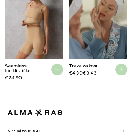
Seamless
Traka za kosu
biciklističke
Original
Current
€
4.90
€
3.43
price
price
€
24.90
was:
is:
€4.90.
€3.43.
Virtual tour 360