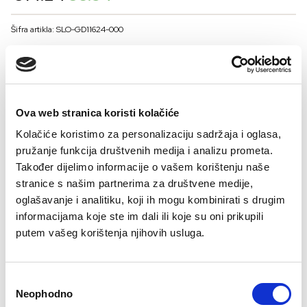
price
price
was:
is:
Šifra artikla: SLO-GD11624-000
€14.24.
€8.34.
COLOR
VELIČINE ZA MUŠKARCE
Ova web stranica koristi kolačiće
Kolačiće koristimo za personalizaciju sadržaja i oglasa,
50
52
54
56
pružanje funkcija društvenih medija i analizu prometa.
Kalkulator velicine
Također dijelimo informacije o vašem korištenju naše
stranice s našim partnerima za društvene medije,
-
+
DODAJTE U KORPU
oglašavanje i analitiku, koji ih mogu kombinirati s drugim
informacijama koje ste im dali ili koje su oni prikupili
putem vašeg korištenja njihovih usluga.
Consent
Neophodno
Selection
Besplatan
Isporuka 48
Više opcija
Sigurno
Brzo, lako,
Bre