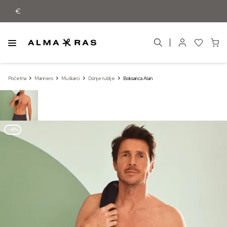
 55 €
Početna
Manners
Muškarci
Donje rublje
Boksarica Alan
–41%