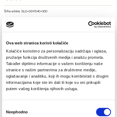
Šifra artikla: SLO-GD11540-000
COLOR
VELIČINE ZA MUŠKARCE
Ova web stranica koristi kolačiće
Kolačiće koristimo za personalizaciju sadržaja i oglasa,
48
50
52
54
56
pružanje funkcija društvenih medija i analizu prometa.
Kalkulator velicine
Također dijelimo informacije o vašem korištenju naše
stranice s našim partnerima za društvene medije,
-
+
DODAJTE U KORPU
oglašavanje i analitiku, koji ih mogu kombinirati s drugim
informacijama koje ste im dali ili koje su oni prikupili
putem vašeg korištenja njihovih usluga.
Consent
Neophodno
Selection
Besplatan
Isporuka 48
Više opcija
Sigurno
Brzo, lako,
Bre