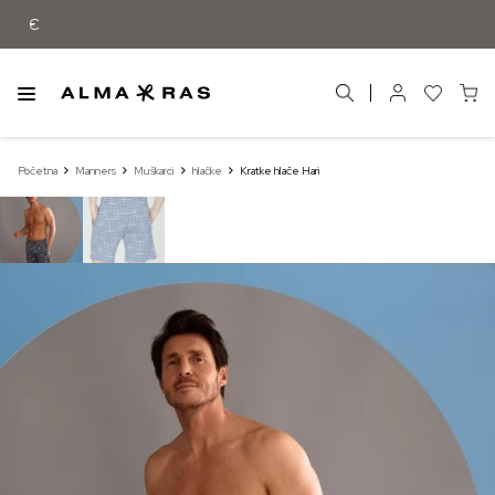
Besplatna dostava samo za narudžbe iz
Početna
Manners
Muškarci
hlačke
Kratke hlače Hari