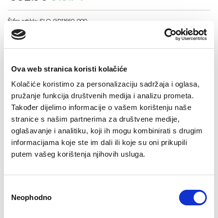
price
price
was:
is:
Šifra artikla: SLO-GD11660-000
€32.90.
€19.74.
COLOR
Ova web stranica koristi kolačiće
VELIČINE ZA MUŠKARCE
Kolačiće koristimo za personalizaciju sadržaja i oglasa,
pružanje funkcija društvenih medija i analizu prometa.
L
M
XL
XXL
Također dijelimo informacije o vašem korištenju naše
Kalkulator velicine
stranice s našim partnerima za društvene medije,
oglašavanje i analitiku, koji ih mogu kombinirati s drugim
-
+
DODAJTE U KORPU
informacijama koje ste im dali ili koje su oni prikupili
putem vašeg korištenja njihovih usluga.
Consent
Neophodno
Selection
Besplatan
Isporuka 48
Više opcija
Sigurno
Brzo, lako,
Bre