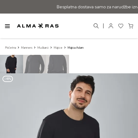
Besplatna dostava samo za narudžbe izna
Početna
Manners
Muškarci
Majice
Majica Adam
–41%