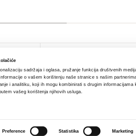
IRTUAL TOUR
KOMPANIJA
KONTAKTIRAJTE N
kolačiće
O nama
Kontakt
nalizaciju sadržaja i oglasa, pružanje funkcija društvenih medija
Brendovi
Press
 informacije o vašem korištenju naše stranice s našim partnerim
Sustainability
nje i analitiku, koji ih mogu kombinirati s drugim informacijama 
li putem vašeg korištenja njihovih usluga.
Karijera
Aktuelnosti
B2B Partnerstvo
Preference
Statistika
Marketing