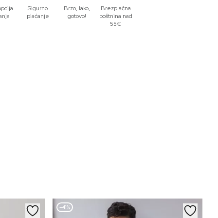
opcija
Sigurno
Brzo, lako,
Brezplačna
anja
plaćanje
gotovo!
poštnina nad
55€
–41%