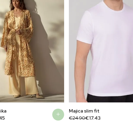
ika
Majica slim fit
Original
Current
45
€
24.90
€
17.43
price
price
was:
is:
€24.90.
€17.43.