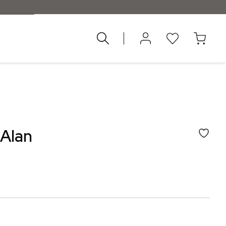
d 55 €
 Alan