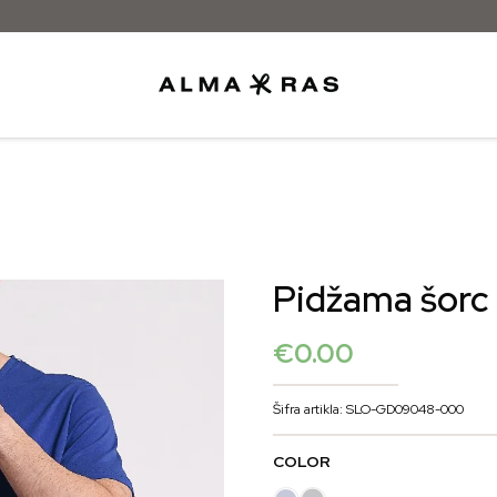
Besplatna dostava samo za narudžbe izna
Pidžama šorc
€
0.00
Šifra artikla: SLO-GD09048-000
COLOR