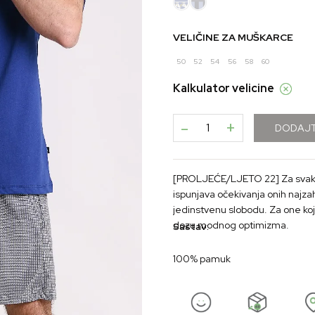
VELIČINE ZA MUŠKARCE
50
52
54
56
58
60
Kalkulator velicine
-
+
DODAJT
[PROLJEĆE/LJETO 22] Za svaki s
ispunjava očekivanja onih najza
jedinstvenu slobodu. Za one koji
dozu modnog optimizma.
Sastav:
100% pamuk