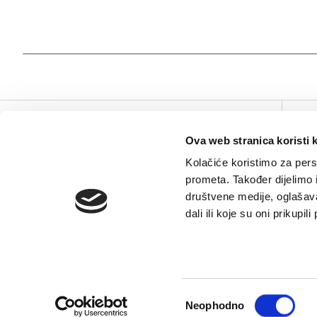
V
Ova web stranica koristi 
Kolačiće koristimo za perso
prometa. Također dijelimo
društvene medije, oglašava
dali ili koje su oni prikupi
Consent
Neophodno
Selection