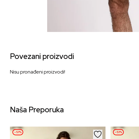
Povezani proizvodi
Nisu pronađeni proizvodi!
Naša Preporuka
–51%
–51%