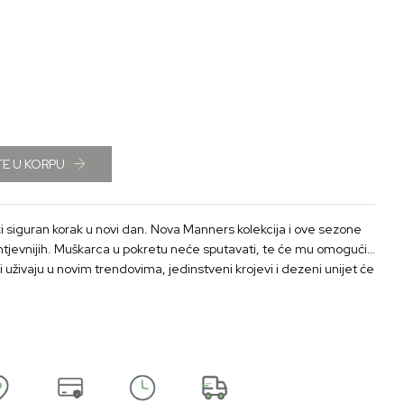
E U KORPU
iguran korak u novi dan. Nova Manners kolekcija i ove sezone
htjevnijih. Muškarca u pokretu neće sputavati, te će mu omogućiti
 uživaju u novim trendovima, jedinstveni krojevi i dezeni unijet će