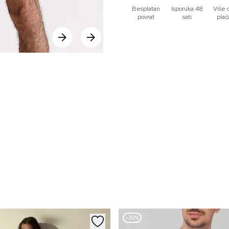
Besplatan
Isporuka 48
Više 
povrat
sati
plać
–32%