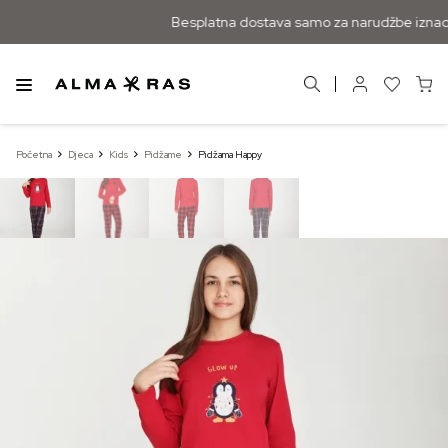
Besplatna dostava samo za narudžbe iznad
Početna
Djeca
Kids
Pidžame
Pidžama Happy