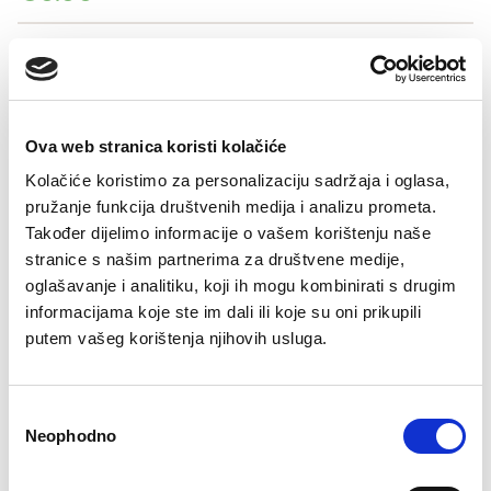
Šifra artikla: SLO-GD11093-000
COLOR
Ova web stranica koristi kolačiće
VELIČINE ZA DJECU
Kolačiće koristimo za personalizaciju sadržaja i oglasa,
pružanje funkcija društvenih medija i analizu prometa.
10
12
14
16
Također dijelimo informacije o vašem korištenju naše
-
+
stranice s našim partnerima za društvene medije,
DODAJTE U KORPU
oglašavanje i analitiku, koji ih mogu kombinirati s drugim
informacijama koje ste im dali ili koje su oni prikupili
putem vašeg korištenja njihovih usluga.
Consent
Besplatan
Isporuka 48
Više opcija
Sigurno
Brzo, lako,
Bre
Neophodno
Selection
povrat
sati
plaćanja
plaćanje
gotovo!
pošt