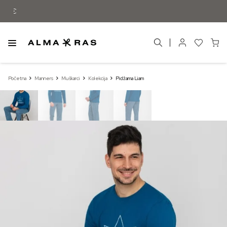
Besplatna dostava samo za narudžbe izn
Početna
Manners
Muškarci
Kolekcija
Pidžama Liam