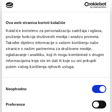
Pidžama Liam
Ova web stranica koristi kolačiće
€
0.00
Kolačiće koristimo za personalizaciju sadržaja i oglasa,
pružanje funkcija društvenih medija i analizu prometa.
Šifra artikla: SLO-GD09491-000
Također dijelimo informacije o vašem korištenju naše
COLOR
stranice s našim partnerima za društvene medije,
oglašavanje i analitiku, koji ih mogu kombinirati s drugim
informacijama koje ste im dali ili koje su oni prikupili
putem vašeg korištenja njihovih usluga.
VELIČINE ZA MUŠKARCE
48
50
52
54
56
Consent
Kalkulator velicine
Neophodno
Selection
-
+
DODAJTE U KORPU
Preference