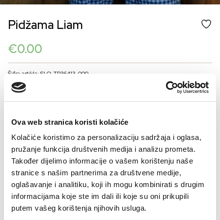
Pidžama Liam
€
0.00
Šifra artikla: SLO-TR36413-000
COLOR
Ova web stranica koristi kolačiće
VELIČINE ZA MUŠKARCE
Kolačiće koristimo za personalizaciju sadržaja i oglasa,
pružanje funkcija društvenih medija i analizu prometa.
48
50
52
54
56
Također dijelimo informacije o vašem korištenju naše
Kalkulator velicine
stranice s našim partnerima za društvene medije,
oglašavanje i analitiku, koji ih mogu kombinirati s drugim
-
+
DODAJTE U KORPU
informacijama koje ste im dali ili koje su oni prikupili
putem vašeg korištenja njihovih usluga.