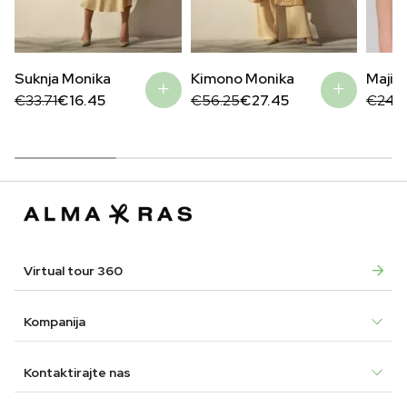
Suknja Monika
Kimono Monika
Majica
Original
Current
Original
Current
Origin
Curre
€
33.71
€
16.45
€
56.25
€
27.45
€
24.
price
price
price
price
price
price
was:
is:
was:
is:
was:
is:
€33.71.
€16.45.
€56.25.
€27.45.
€24.9
€17.4
Virtual tour 360
Kompanija
Kontaktirajte nas