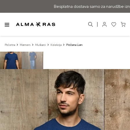
Besplatna dostava samo za narudžbe izna
Početna
Manners
Muškarci
Kolekcija
Pidžama Liam