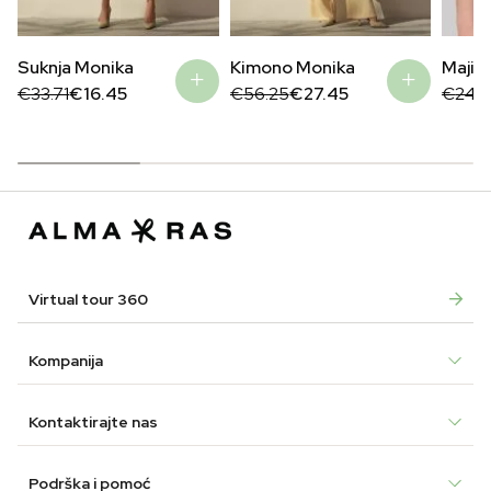
Suknja Monika
Kimono Monika
Majica
Original
Current
Original
Current
Origin
Curre
€
33.71
€
16.45
€
56.25
€
27.45
€
24.
price
price
price
price
price
price
was:
is:
was:
is:
was:
is:
€33.71.
€16.45.
€56.25.
€27.45.
€24.9
€17.4
Virtual tour 360
Kompanija
Kontaktirajte nas
Podrška i pomoć