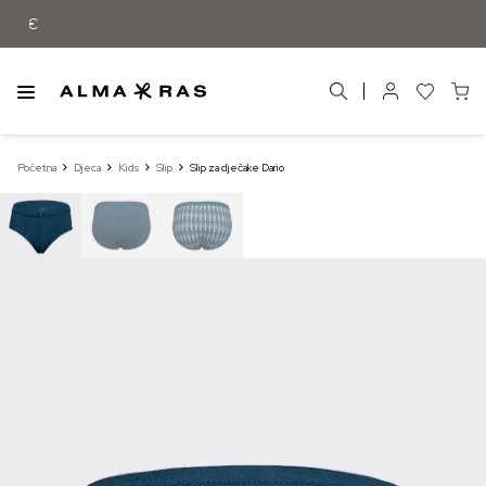
Besplatna dostava samo za narudžbe iz
Početna
Djeca
Kids
Slip
Slip za dječake Dario