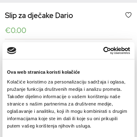
Slip za dječake Dario
€
0.00
Šifra artikla: SLO-GD07582-000
COLOR
Ova web stranica koristi kolačiće
Kolačiće koristimo za personalizaciju sadržaja i oglasa,
VELIČINE ZA DJECU
pružanje funkcija društvenih medija i analizu prometa.
10
12
14
16
Također dijelimo informacije o vašem korištenju naše
stranice s našim partnerima za društvene medije,
-
+
DODAJTE U KORPU
oglašavanje i analitiku, koji ih mogu kombinirati s drugim
informacijama koje ste im dali ili koje su oni prikupili
putem vašeg korištenja njihovih usluga.
Material: