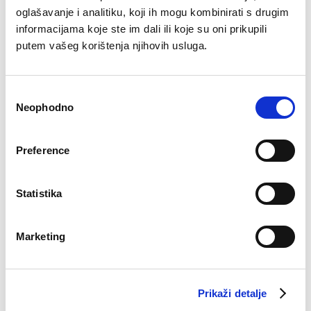
oglašavanje i analitiku, koji ih mogu kombinirati s drugim
informacijama koje ste im dali ili koje su oni prikupili
Košulja Dalal
Dublji slip Zaza
putem vašeg korištenja njihovih usluga.
Original
Current
€
51.13
€
34.93
€
10.14
price
price
was:
is:
Consent
€51.13.
€34.93.
Neophodno
Selection
–41%
–41%
Preference
Statistika
Marketing
Axel majica Dalija
Haljina Monika
Prikaži detalje
Original
Current
Original
Current
€
16.29
€
9.54
€
51.13
€
29.94