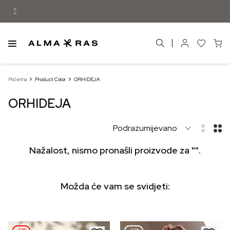
Besplatna dostava samo za narudžbe izn
Početna
Product Color
ORHIDEJA
ORHIDEJA
Nažalost, nismo pronašli proizvode za "".
Možda će vam se svidjeti: