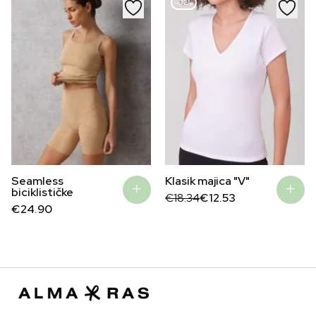
–32%
Seamless
Klasik majica "V"
biciklističke
Original
Current
€
18.34
€
12.53
price
price
€
24.90
was:
is:
€18.34.
€12.53.