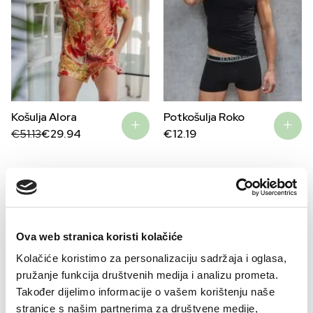
Košulja Alora
Potkošulja Roko
Original
Current
€
51.13
€
29.94
€
12.19
price
price
was:
is:
€51.13.
€29.94.
–32%
Ova web stranica koristi kolačiće
Kolačiće koristimo za personalizaciju sadržaja i oglasa,
pružanje funkcija društvenih medija i analizu prometa.
Također dijelimo informacije o vašem korištenju naše
stranice s našim partnerima za društvene medije,