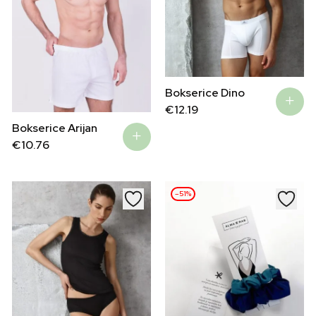
Bokserice Dino
€
12.19
Bokserice Arijan
€
10.76
–51%