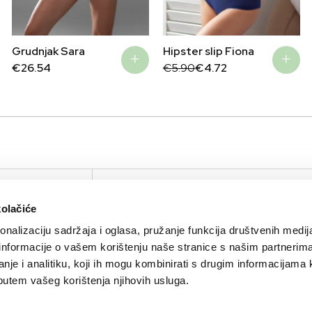
Grudnjak Sara
Hipster slip Fiona
Original
Current
€
26.54
€
5.90
€
4.72
price
price
was:
is:
€5.90.
€4.72.
IRTUAL TOUR
KOMPANIJA
KONTAKTIRAJTE N
kolačiće
O nama
Kontakt
nalizaciju sadržaja i oglasa, pružanje funkcija društvenih medija
Brendovi
Press
 informacije o vašem korištenju naše stranice s našim partnerim
Sustainability
nje i analitiku, koji ih mogu kombinirati s drugim informacijama 
li putem vašeg korištenja njihovih usluga.
Karijera
Aktuelnosti