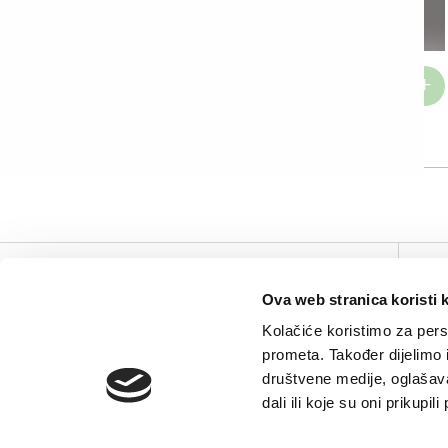
Grudnjak Larisa
Grudnjak Lola
€
26.54
€
26.54
24 od 68 proizvoda
V
Ova web stranica koristi 
Kolačiće koristimo za perso
prometa. Također dijelimo
društvene medije, oglašava
dali ili koje su oni prikupi