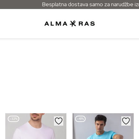
Besplatna dostava samo za narudžbe iznad
–32%
–41%