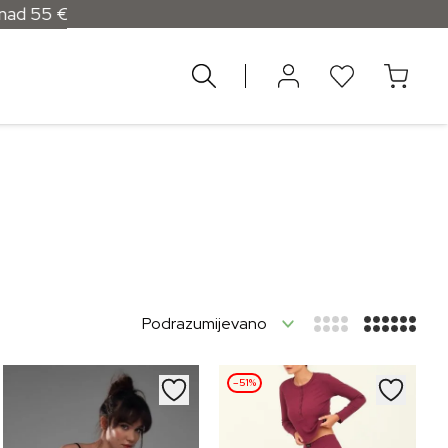
 55 €
–51%