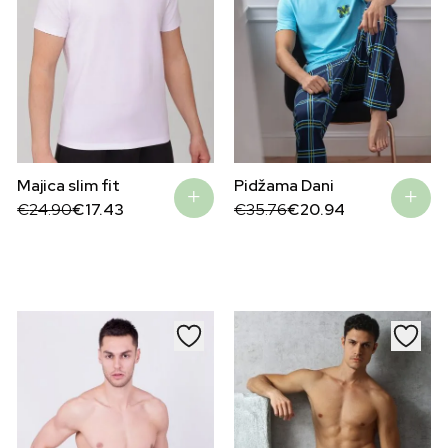
Pidžama Dani
Majica slim fit
Original
Current
Original
Current
€
35.76
€
20.94
€
24.90
€
17.43
price
price
price
price
was:
is:
was:
is:
€35.76.
€20.94.
€24.90.
€17.43.