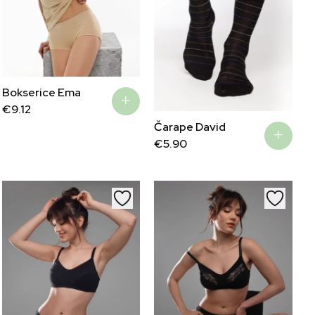
Bokserice Ema
€
9.12
Čarape David
€
5.90