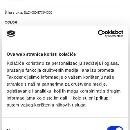
Šifra artikla: SLO-GD11706-000
COLOR
VELIČINE ZA ŽENE
Ova web stranica koristi kolačiće
38
40
42
44
46
Kolačiće koristimo za personalizaciju sadržaja i oglasa,
-
+
pružanje funkcija društvenih medija i analizu prometa.
DODAJTE U KORPU
Također dijelimo informacije o vašem korištenju naše
stranice s našim partnerima za društvene medije,
oglašavanje i analitiku, koji ih mogu kombinirati s drugim
Pamuk 96%
informacijama koje ste im dali ili koje su oni prikupili
Elastan 4 %
putem vašeg korištenja njihovih usluga.
Consent