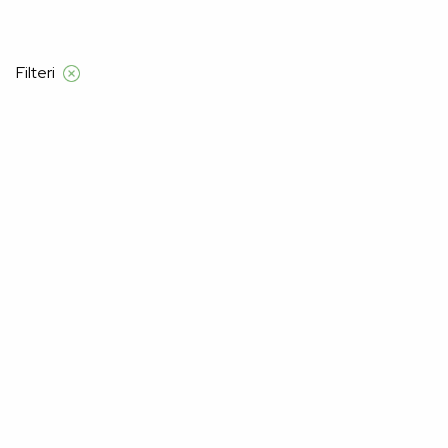
Besplatna dostava samo za narudžbe iznad
Filteri
Početna
Product Veličine za žene
36
36
–41%