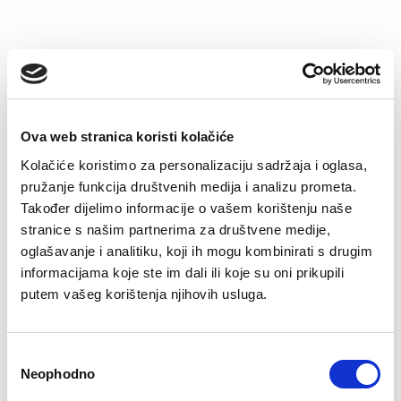
Ova web stranica koristi kolačiće
Kolačiće koristimo za personalizaciju sadržaja i oglasa,
pružanje funkcija društvenih medija i analizu prometa.
Također dijelimo informacije o vašem korištenju naše
stranice s našim partnerima za društvene medije,
Seamless body
Seamless brazilke
oglašavanje i analitiku, koji ih mogu kombinirati s drugim
€
27.90
€
9.12
informacijama koje ste im dali ili koje su oni prikupili
putem vašeg korištenja njihovih usluga.
Consent
Neophodno
Selection