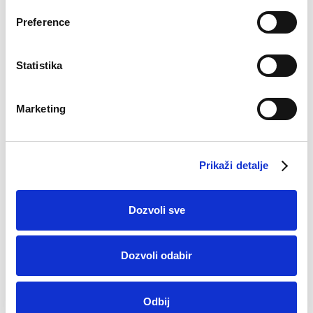
Preference
Statistika
Marketing
Seamless dublji slip
Seamless mini slip
€
11.17
€
9.12
Prikaži detalje
Dozvoli sve
Dozvoli odabir
Odbij