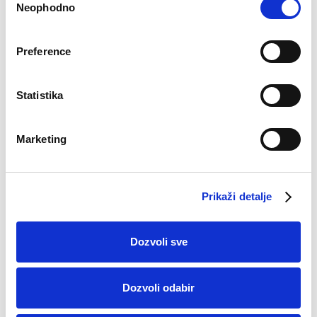
Neophodno
Selection
Preference
Statistika
Marketing
Majica Lea
Majica Zaza
€
32.90
€
18.34
Prikaži detalje
Dozvoli sve
–32%
–32%
Dozvoli odabir