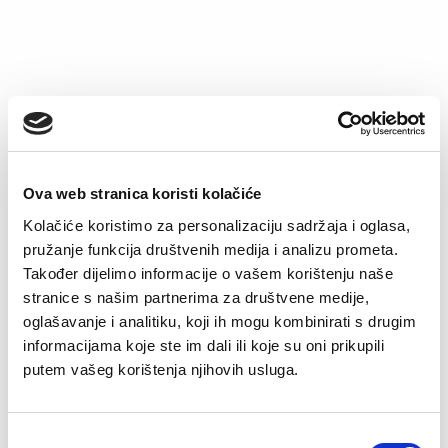
Hipster slip Fiona
Original
Current
€
5.90
€
4.72
price
price
was:
is:
€5.90.
€4.72.
–32%
–41%
Ova web stranica koristi kolačiće
Kolačiće koristimo za personalizaciju sadržaja i oglasa,
pružanje funkcija društvenih medija i analizu prometa.
Također dijelimo informacije o vašem korištenju naše
stranice s našim partnerima za društvene medije,
oglašavanje i analitiku, koji ih mogu kombinirati s drugim
informacijama koje ste im dali ili koje su oni prikupili
Hlače Monika
Kimono Monika
putem vašeg korištenja njihovih usluga.
Original
Current
Original
Current
€
46.00
€
31.43
€
56.25
€
32.94
price
price
price
price
was:
is:
was:
is:
€46.00.
€31.43.
€56.25.
€32.94.
Consent